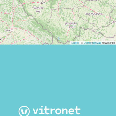
Leaflet
| ©
OpenStreetMap
-Mitwirkende