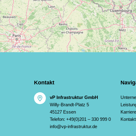
Kontakt
Navig
vP Infrastruktur GmbH
Untern
Willy-Brandt-Platz 5
Leistun
45127
Essen
Karrier
Telefon:
+49(0)201 – 330 999 0
Kontakt
info@vp-infrastruktur.de